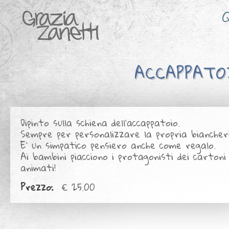
Q
ACCAPPAT
Dipinto sulla schiena dell'accappatoio.
Sempre per personalizzare la propria biancher
E' un simpatico pensiero anche come regalo.
Ai bambini piacciono i protagonisti dei cartoni
animati!
Prezzo:
€ 25.00